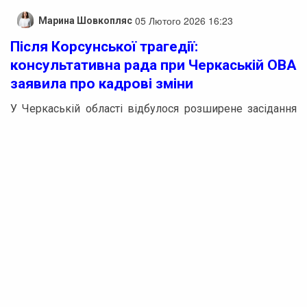
05 Лютого 2026 16:23
Марина Шовкопляс
Після Корсунської трагедії:
консультативна рада при Черкаській ОВА
заявила про кадрові зміни
У Черкаській області відбулося розширене засідання
Консультативної ради у справах ветеранів війни та
сімей загиблих захисників України, присвячене подіям,
які отримали назву Корсунської трагедії. Йдеться про
загибель чотирьох працівників поліції — учасників
бойових дій — а також ветерана Сергія Русінова.
Засідання ініціював начальник Черкаської обласної
військової адміністрації Ігор Табурець.
До обговорення долучилися представники
Міністерства внутрішніх справ, керівництво обласної
поліції, а також члени ветеранських організацій і
громадських рухів. За словами очільника ОВА,