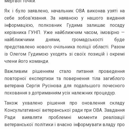
мертвої точки.
Як і було заявлено, начальник ОВА виконав узяті на
себе зобов’язання. За наявною у нашого видання
інформацією, полковник Гудима залишає посаду
керівника ГУНП. Уже найближчим часом, імовірно —
найближчими днями, громадськості буде
представлено нового очільника поліції області. Разом
із Олегом Гудимою уходять зі своїх позицій і окремі
члени його команди.
Важливим рішенням стало питання проведення
повторної експертизи та повернення тіла загиблого
ветерана Сергія Русінова для подальшого почесного
поховання з дотриманням усіх належних процедур.
Також ухвалено рішення про оновлення складу
Консультативної ветеранської ради при ОВА. Завдання
Ради виявляти проблемні моменти реалізації
ветеранської політики і вчасно інформувати владу про