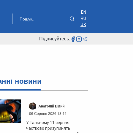
EN
RU
UK
Підписуйтесь:
анні новини
Анатолій Білий
06 Серпня 2026 18:44
У Тальному 11 серпня
частково призупинять