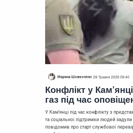
28 Травня 2026 09:40
Марина Шовкопляс
Конфлікт у Кам’янці
газ під час оповіщ
У Кам’янці під час конфлікту з предс
та соціальної підтримки людей задули
повідомив про старт службової перевірк