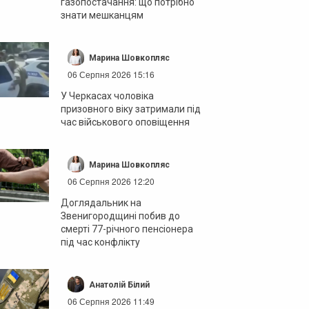
газопостачання: що потрібно
знати мешканцям
Марина Шовкопляс
06 Серпня 2026 15:16
У Черкасах чоловіка
призовного віку затримали під
час військового оповіщення
Марина Шовкопляс
06 Серпня 2026 12:20
Доглядальник на
Звенигородщині побив до
смерті 77-річного пенсіонера
під час конфлікту
Анатолій Білий
06 Серпня 2026 11:49