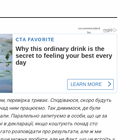
, перевірка триває. Сподіваюся, скоро будуть
и над ним працюємо. Так дивимося, де були
али. Паралельно запитуємо в особи, що це за
ні в декларації, якщо коштують понад сто
гато розповідати про результати, але ж ми
дше можна зробити, але не факт, що це встоїть у