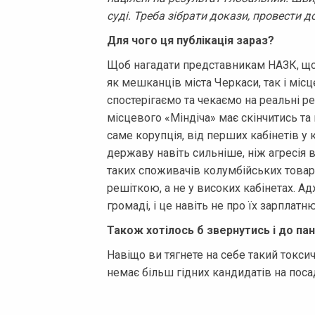
суді. Треба зібрати докази, провести д
Для чого ця публікація зараз?
Щоб нагадати представникам НАЗК, що 
як мешканців міста Черкаси, так і місц
спостерігаємо та чекаємо на реальні р
місцевого «Міндіча» має скінчитись та
саме корупція, від перших кабінетів у 
державу навіть сильніше, ніж агресія 
таких споживачів колумбійських товарі
решіткою, а не у високих кабінетах. А
громаді, і це навіть не про їх зарплатн
Також хотілось б звернутись і до пан
Навіщо ви тягнете на себе такий токсич
немає більш гідних кандидатів на поса