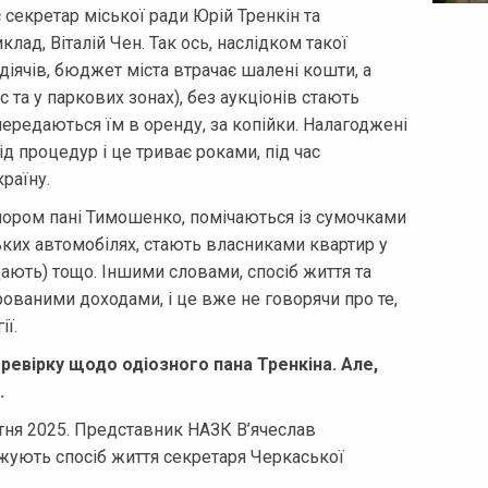
є секретар міської ради Юрій Тренкін та
ад, Віталій Чен. Так ось, наслідком такої
діячів, бюджет міста втрачає шалені кошти, а
с та у паркових зонах), без аукціонів стають
 передаються їм в оренду, за копійки. Налагоджені
ід процедур і це триває роками, під час
раїну.
апором пані Тимошенко, помічаються із сумочками
ньких автомобілях, стають власниками квартир у
ють) тощо. Іншими словами, спосіб життя та
рованими доходами, і це вже не говорячи про те,
ї.
еревірку щодо одіозного пана Тренкіна. Але,
.
втня 2025. Представник НАЗК В’ячеслав
жують спосіб життя секретаря Черкаської