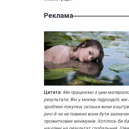
Реклама
Цитата:
Ми працюємо з цим матеріалом
результати. Він у моєму підрозділі, м
зроблені покупки, скільки вони коштув
речі й чи не повинні вони бути зазначе
прожиткових мінімумів. Хотілось би ба
націлені на результат глобальний. Шви