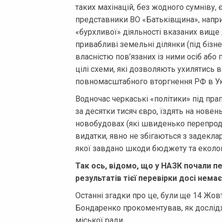
таких махінацій, без жодного сумніву, 
представники ВО «Батьківщина», наприкл
«бурхливої» діяльності вказаних вище 
привабливі земельні ділянки (під бізне
власністю пов’язаних із ними осіб або
цілі схеми, які дозволяють ухилятись в
повномасштабного вторгнення РФ в Ук
Водночас черкаські «політики» під пр
за десятки тисяч євро, їздять на нове
новобудовах (які швиденько перепрода
видатки, явно не збігаються з задекла
якої завдано шкоди бюджету та екологі
Так ось, відомо, що у НАЗК почали п
результатів тієї перевірки досі немає
Останні згадки про це, були ще 14 Жо
Бондаренко прокоментував, як дослід
міської ради.