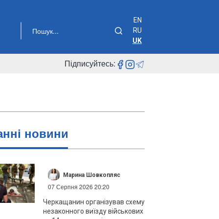
EN
RU
UK
Підписуйтесь:
анні новини
Марина Шовкопляс
07 Серпня 2026 20:20
Черкащанин організував схему
незаконного виїзду військових