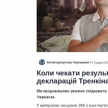
01 Грудня 20
Антикорупціонер Черкащини
Коли чекати резуль
декларацій Тренкін
Ми продовжуємо уважно слідкувати з
Черкасах.
У матеріалах місцевих ЗМІ є вже багато