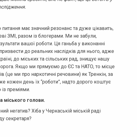
ослідження.
питання має значний резонанс та дуже цікавить,
еві ЗМІ, разом із блогерами. Ми не забули,
езультати вашої роботи. Ця ганьба у виконанні
 призвести до реальних наслідків для нього, адже
країні, до міських та сільських рад, знищує нашу
ворога. Якщо ми прямуємо до ЄС та НАТО, то місце
в (це ми про наркотичні речовини) як Тренкін, за
дже кожен день їх “роботи”, надто дорого коштує
ю із преміями.
а міського голови.
ний негатив? Хіба у Черкаській міській раді
ду секретаря?