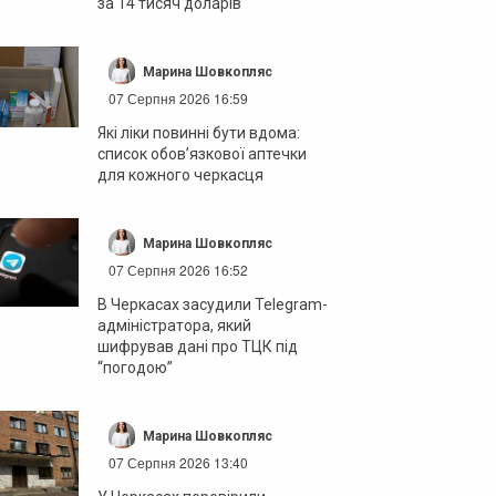
за 14 тисяч доларів
Марина Шовкопляс
07 Серпня 2026 16:59
Які ліки повинні бути вдома:
список обов’язкової аптечки
для кожного черкасця
Марина Шовкопляс
07 Серпня 2026 16:52
В Черкасах засудили Telegram-
адміністратора, який
шифрував дані про ТЦК під
“погодою”
Марина Шовкопляс
07 Серпня 2026 13:40