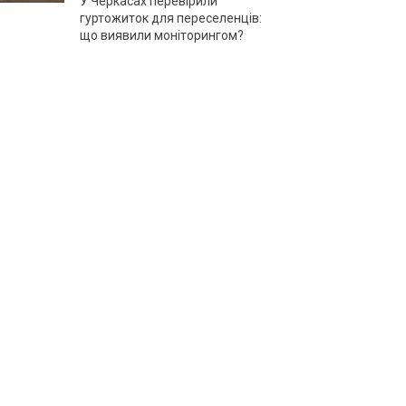
У Черкасах перевірили
гуртожиток для переселенців:
що виявили моніторингом?