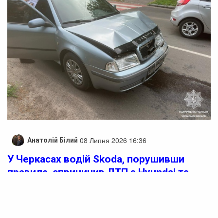
08 Липня 2026 16:36
Анатолій Білий
У Черкасах водій Skoda, порушивши
правила, спричинив ДТП з Hyundai та
отримав штрафи
У Черкасах на вулиці Пастерівській сталося зіткнення
автомобілів “Skoda” та “Hyundai”.