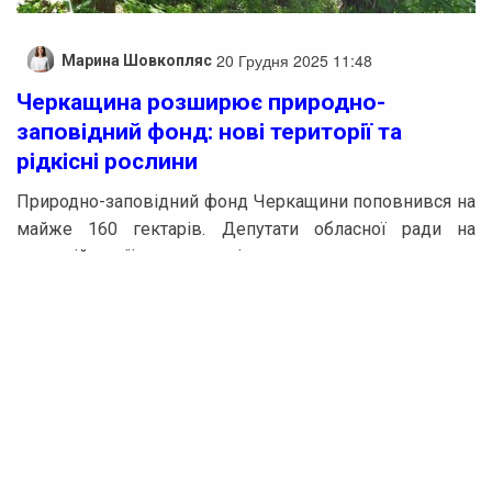
20 Грудня 2025 11:48
Марина Шовкопляс
Черкащина розширює природно-
заповідний фонд: нові території та
рідкісні рослини
Природно-заповідний фонд Черкащини поповнився на
майже 160 гектарів. Депутати обласної ради на
черговій сесії ухвалили рішення про створення двох
нових об’єктів місцевого значення: ландшафтного
заказника «Драбівська заплава» площею 150 гектарів,
де зафіксовано 68 видів тварин, що охороняються
міжнародними природоохоронними конвенціями, а
також ботанічної пам’ятки природи «Коврай» площею
9,6 гектара, яка має на меті зберегти шафран сітчастий
— рідкісну рослину, внесену до Червоної книги
України.