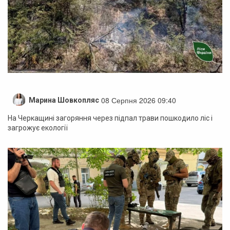
08 Серпня 2026 09:40
Марина Шовкопляс
На Черкащині загоряння через підпал трави пошкодило ліс і
загрожує екології