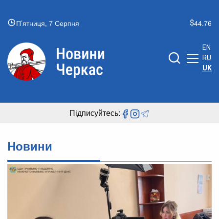
П’ятниця, 7 Серпня
44.76
EN
RU
UK
Підписуйтесь:
Новини