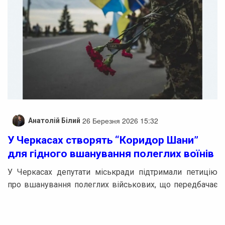
26 Березня 2026 15:32
Анатолій Білий
У Черкасах створять “Коридор Шани”
для гідного вшанування полеглих воїнів
У Черкасах депутати міськради підтримали петицію
про вшанування полеглих військових, що передбачає
запровадження “Коридору Шани”. Це питання
обговорювалося на сесії 26 березня, де “за”
проголосували 27 депутатів із 30 присутніх.