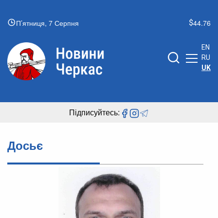
П’ятниця, 7 Серпня
44.76
EN
RU
UK
Підписуйтесь:
Досьє