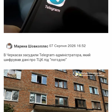
07 Серпня 2026 16:52
Марина Шовкопляс
В Черкасах засудили Telegram-адміністратора, який
шифрував дані про ТЦК під “погодою”