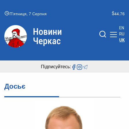
П’ятниця, 7 Серпня
44.76
EN
RU
UK
Підписуйтесь:
Досьє