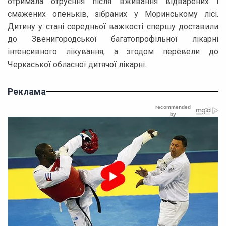
отримала отруєння після вживання відварених і
смажених опеньків, зібраних у Моринському лісі.
Дитину у стані середньої важкості спершу доставили
до Звенигородської багатопрофільної лікарні
інтенсивного лікування, а згодом перевели до
Черкаської обласної дитячої лікарні.
Реклама