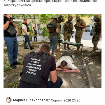
На Черкащині загоряння через підпал трави пошкодило ліс і
загрожує екології
07 Серпня 2026 20:20
Марина Шовкопляс