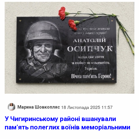
18 Листопада 2025 11:57
Марина Шовкопляс
У Чигиринському районі вшанували
пам’ять полеглих воїнів меморіальними
дошками