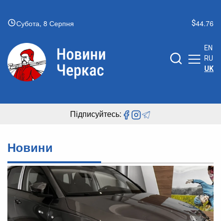
Субота, 8 Серпня
44.76
EN
RU
UK
Підписуйтесь:
Новини