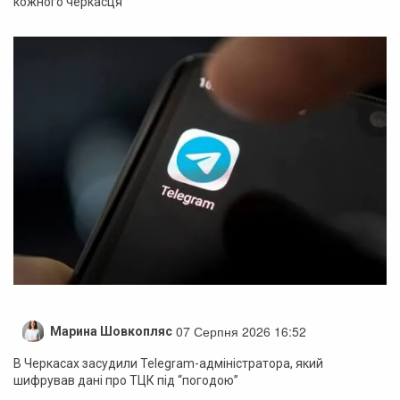
кожного черкасця
07 Серпня 2026 16:52
Марина Шовкопляс
В Черкасах засудили Telegram-адміністратора, який
шифрував дані про ТЦК під “погодою”