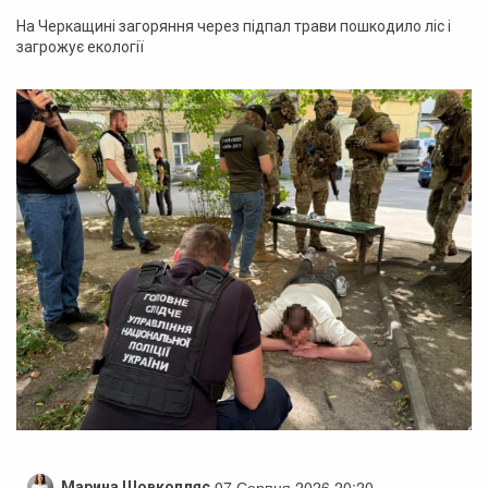
На Черкащині загоряння через підпал трави пошкодило ліс і
загрожує екології
07 Серпня 2026 20:20
Марина Шовкопляс