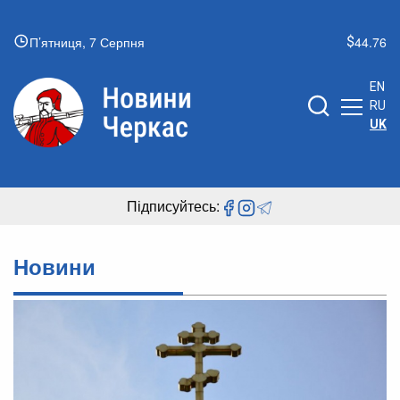
П’ятниця, 7 Серпня
44.76
EN
RU
UK
Підписуйтесь:
Новини