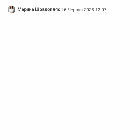
16 Червня 2026 12:07
Марина Шовкопляс
Черкаси вшанували пам’ять головного
сержанта Олександра Іващенка,
загиблого від недуги
У Черкасах прощалися з головним сержантом
Олександром Іващенком, життя якого обірвала тяжка
недуга. Міський голова Черкас Анатолій Бондаренко
підтвердив цю сумну новину. Олександр Миколайович
народився в Черкасах, де закінчив школу №24, а
згодом — професійний навчальний заклад №17. Після
навчання він працював автослюсарем з ремонту
автомобілів.
Реклама