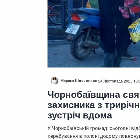
24 Листопада 2025 16:
Марина Шовкопляс
Чорнобаївщина свя
захисника з триріч
зустріч вдома
У Чорнобаївській громаді сьогодні від
перебування в полоні додому повернувс