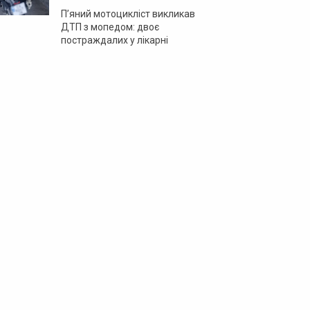
П’яний мотоцикліст викликав
ДТП з мопедом: двоє
постраждалих у лікарні