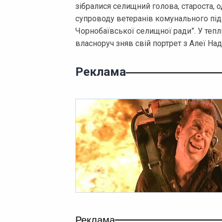
зібралися селищний голова, староста, о
супроводу ветеранів комунального під
Чорнобаївської селищної ради”. У теплі
власноруч зняв свій портрет з Алеї Наді
Реклама
Реклама