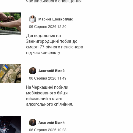
час військового оповіщення
Марина Шовкопляс
06 Серпня 2026 12:20
Доглядальник на
Звенигородщині побив до
смерті 77-річного пенсіонера
під час конфлікту
Анатолій Білий
06 Серпня 2026 11:49
На Черкащині побили
мобілізованого бійця:
військовий в стані
алкогольного сп’яніння.
Анатолій Білий
06 Серпня 2026 10:28