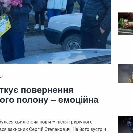
57
ткує повернення
ного полону – емоційна
булася хвилююча подія – після трирічного
я захисник Сергій Степанович. На його зустріч