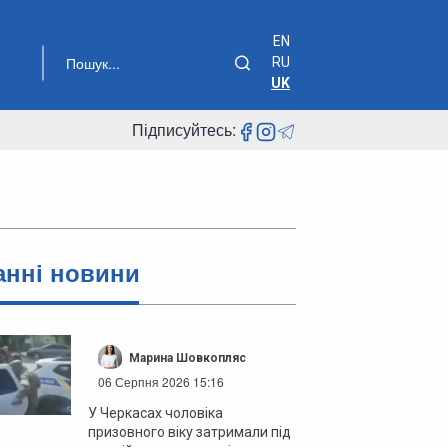
EN
RU
UK
Підписуйтесь:
анні новини
Марина Шовкопляс
06 Серпня 2026 15:16
У Черкасах чоловіка
призовного віку затримали під