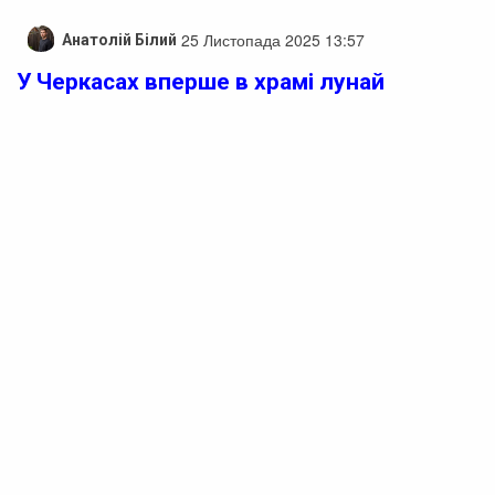
25 Листопада 2025 13:57
Анатолій Білий
У Черкасах вперше в храмі лунай
молитва українською мовою після
переходу до ПЦУ
У неділю в черкаському храмі на честь ікони
“Чорнобильський Спас”, який розташований поряд зі
Свято-Михайлівським кафедральним гарнізонним
собором, вперше прозвучала молитва українською
мовою під час Божественної літургії.
Парафія офіційно перейшла під юрисдикцію
Православної Церкви України, залишивши
Московський патріархат. На цю важливу подію
зібралися ветерани-чорнобильці, які долучилися до
спільної молитви в новому статусі.