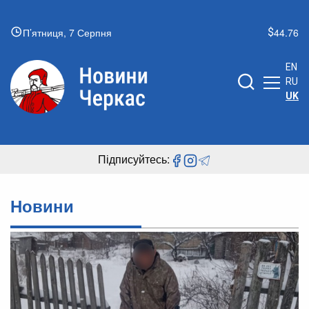
П’ятниця, 7 Серпня
44.76
EN
RU
UK
Підписуйтесь:
Новини