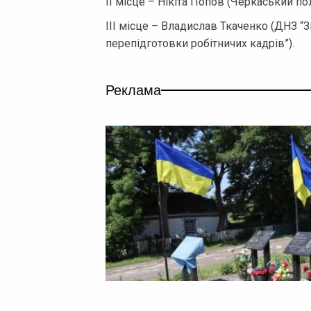
ІІ місце – Нікіта Попов (Черкаський п
ІІІ місце – Владислав Ткаченко (ДНЗ “
перепідготовки робітничих кадрів”).
Реклама