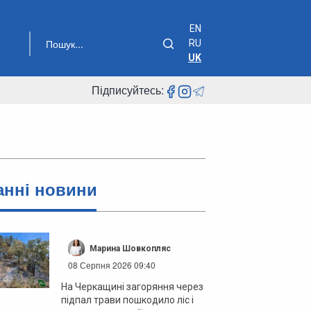
EN
RU
UK
Підписуйтесь:
анні новини
Марина Шовкопляс
08 Серпня 2026 09:40
На Черкащині загоряння через
підпал трави пошкодило ліс і