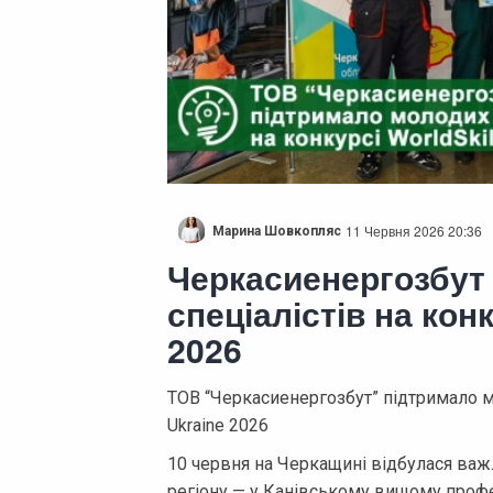
11 Червня 2026 20:36
Марина Шовкопляс
Черкасиенергозбут
спеціалістів на конк
2026
ТОВ “Черкасиенергозбут” підтримало мо
Ukraine 2026
10 червня на Черкащині відбулася важл
регіону — у Канівському вищому профе