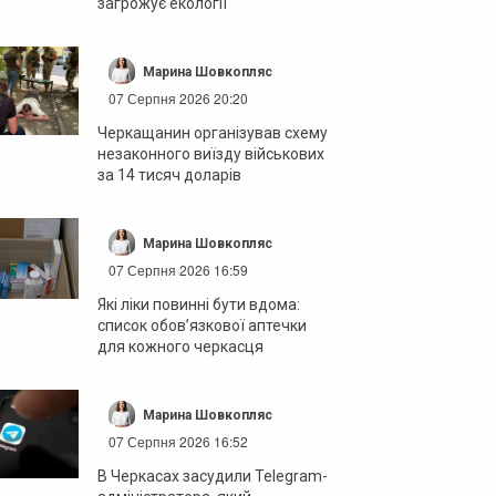
загрожує екології
Марина Шовкопляс
07 Серпня 2026 20:20
Черкащанин організував схему
незаконного виїзду військових
за 14 тисяч доларів
Марина Шовкопляс
07 Серпня 2026 16:59
Які ліки повинні бути вдома:
список обов’язкової аптечки
для кожного черкасця
Марина Шовкопляс
07 Серпня 2026 16:52
В Черкасах засудили Telegram-