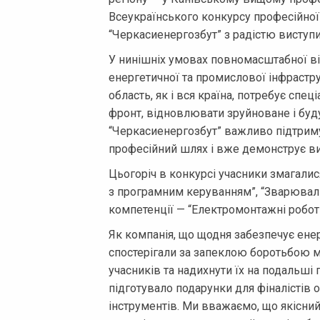
Всеукраїнського конкурсу професійної м
“Черкасиенергозбут” з радістю виступ
У нинішніх умовах повномасштабної ві
енергетичної та промислової інфрастр
область, як і вся країна, потребує спец
фронт, відновлювати зруйноване і буд
“Черкасиенергозбут” важливо підтриму
професійний шлях і вже демонструє ви
Цьогоріч в конкурсі учасники змагалис
з програмним керуванням”, “Зварювальн
компетенції — “Електромонтажні робот
Як компанія, що щодня забезпечує ене
спостерігали за запеклою боротьбою 
учасників та надихнути їх на подальші
підготувало подарунки для фіналістів 
інструментів. Ми вважаємо, що якісний