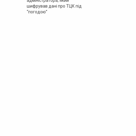
адміністратора, який
шифрував дані про ТЦК під
“погодою”