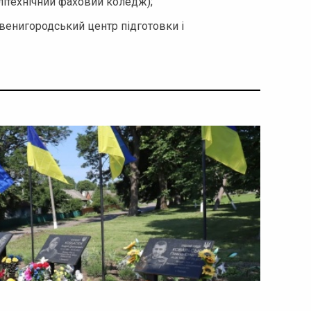
олітехнічний фаховий коледж);
Звенигородський центр підготовки і