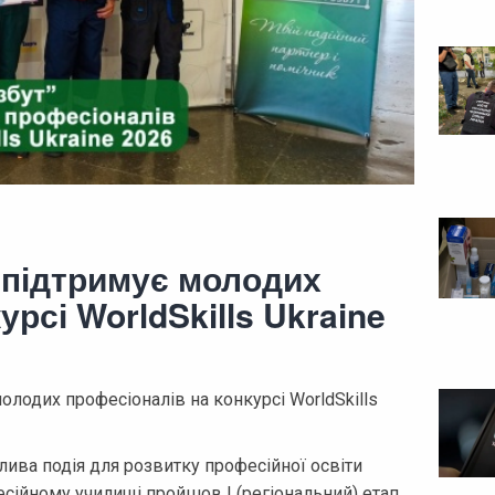
 підтримує молодих
урсі WorldSkills Ukraine
лодих професіоналів на конкурсі WorldSkills
ива подія для розвитку професійної освіти
сійному училищі пройшов І (регіональний) етап