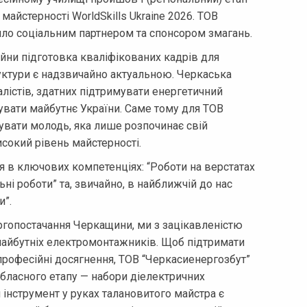
айстерності WorldSkills Ukraine 2026. ТОВ
ило соціальним партнером та спонсором змагань.
йни підготовка кваліфікованих кадрів для
уктури є надзвичайно актуальною. Черкаська
іалістів, здатних підтримувати енергетичний
увати майбутнє України. Саме тому для ТОВ
вати молодь, яка лише розпочинає свій
сокий рівень майстерності.
я в ключових компетенціях: “Роботи на верстатах
і роботи” та, звичайно, в найближчій до нас
и”.
ргопостачання Черкащини, ми з зацікавленістю
майбутніх електромонтажників. Щоб підтримати
 професійні досягнення, ТОВ “Черкасиенергозбут”
обласного етапу — набори діелектричних
 інструмент у руках талановитого майстра є