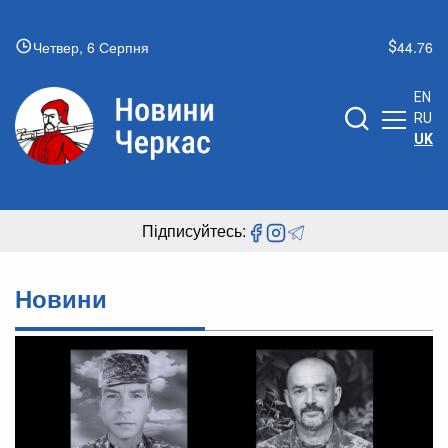
Четвер, 6 Серпня
44.76
EN
RU
UK
Підписуйтесь:
Новини