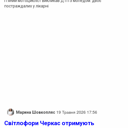
П’яний мотоцикліст викликав ДТП з мопедом: двоє
постраждалих у лікарні
19 Травня 2026 17:56
Марина Шовкопляс
Світлофори Черкас отримують