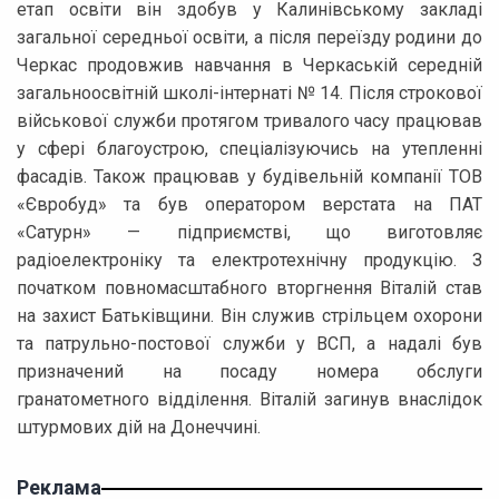
етап освіти він здобув у Калинівському закладі
загальної середньої освіти, а після переїзду родини до
Черкас продовжив навчання в Черкаській середній
загальноосвітній школі-інтернаті № 14. Після строкової
військової служби протягом тривалого часу працював
у сфері благоустрою, спеціалізуючись на утепленні
фасадів. Також працював у будівельній компанії ТОВ
«Євробуд» та був оператором верстата на ПАТ
«Сатурн» — підприємстві, що виготовляє
радіоелектроніку та електротехнічну продукцію. З
початком повномасштабного вторгнення Віталій став
на захист Батьківщини. Він служив стрільцем охорони
та патрульно-постової служби у ВСП, а надалі був
призначений на посаду номера обслуги
гранатометного відділення. Віталій загинув внаслідок
штурмових дій на Донеччині.
Реклама