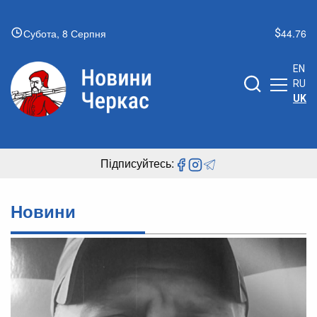
Субота, 8 Серпня
44.76
EN
RU
UK
Підписуйтесь:
Новини