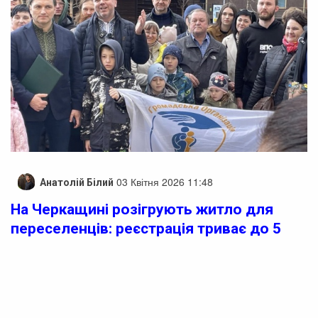
03 Квітня 2026 11:48
Анатолій Білий
На Черкащині розігрують житло для
переселенців: реєстрація триває до 5
травня
На Черкащині для переселенців стартує розіграш
житла. До 5 травня громадська організація “ВПО
Україна” відкрила реєстрацію для переселенців на