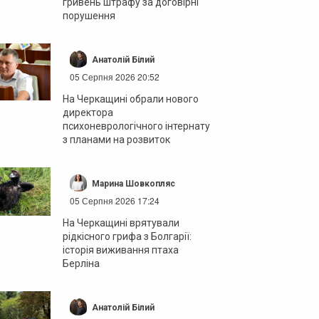
гривень штрафу за договірні
порушення
Анатолій Білий
05 Серпня 2026 20:52
На Черкащині обрали нового
директора
психоневрологічного інтернату
з планами на розвиток
Марина Шовкопляс
05 Серпня 2026 17:24
На Черкащині врятували
рідкісного грифа з Болгарії:
історія виживання птаха
Берліна
Анатолій Білий