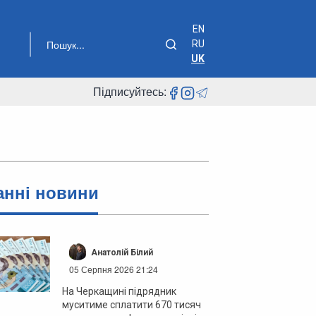
EN
RU
UK
Підписуйтесь:
анні новини
Анатолій Білий
05 Серпня 2026 21:24
На Черкащині підрядник
муситиме сплатити 670 тисяч