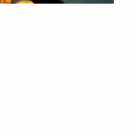
ік отримав опіки через
вими приладами
их приладів призвела до пожежі, що ледь не
ні. Інцидент стався 19 березня у селі Тополі, яке
іальної громади.
х споруд, в результаті чого власник отримав
госпіталізовано до місцевого медичного закладу.