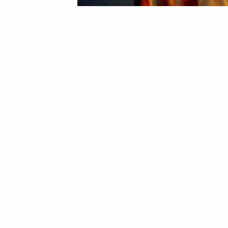
20 Березня 2026 11:32
Марина Шовкопляс
На Золотоніщині чолов
необережність з газо
Необережність при використанні газов
коштувала життя чоловіку на Золотоніщи
входить до складу Драбівської територ
Займання виникло в одній з господарчи
опіки. У важкому стані чоловіка було 