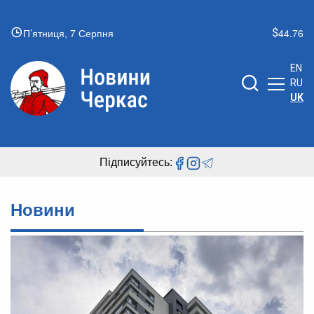
П’ятниця, 7 Серпня
44.76
EN
RU
UK
Підписуйтесь:
Новини