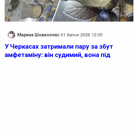
01 Квітня 2026 12:05
Марина Шовкопляс
У Черкасах затримали пару за збут
амфетаміну: він судимий, вона під
домашнім арештом
Правоохоронці затримали чоловіка та жінку, які
підозрюються у незаконному збуті психотропних
речовин.
За інформацією пресслужби обласної прокуратури,
фігурантами справи є 49-річний чоловік та 25-річна
жінка. Вони здійснювали продаж амфетаміну за гроші,
передаючи наркотик безпосередньо покупцям.
Під час досудового розслідування правоохоронці