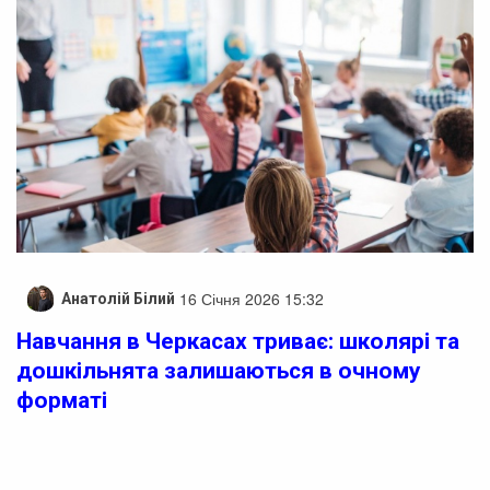
16 Січня 2026 15:32
Анатолій Білий
Навчання в Черкасах триває: школярі та
дошкільнята залишаються в очному
форматі
У Черкасах продовжується навчання в закладах освіти
в очному режимі.