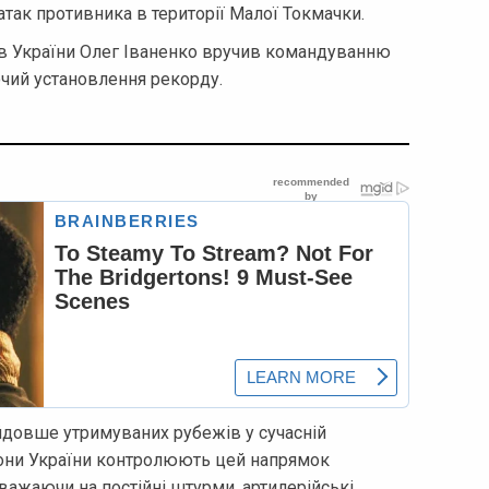
атак противника в території Малої Токмачки.
ів України Олег Іваненко вручив командуванню
чий установлення рекорду.
йдовше утримуваних рубежів у сучасній
орони України контролюють цей напрямок
важаючи на постійні штурми, артилерійські