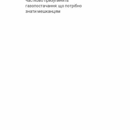
частково призупинять
газопостачання: що потрібно
знати мешканцям