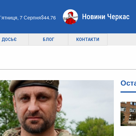
’ятниця, 7 Серпня
44.76
ДОСЬЄ
БЛОГ
КОНТАКТИ
Ост