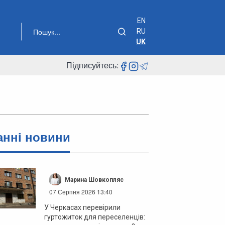
EN
RU
UK
Підписуйтесь:
анні новини
Марина Шовкопляс
07 Серпня 2026 13:40
У Черкасах перевірили
гуртожиток для переселенців: