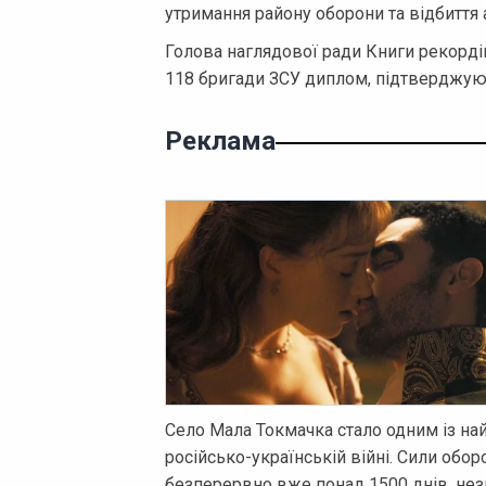
утримання району оборони та відбиття 
Голова наглядової ради Книги рекорд
118 бригади ЗСУ диплом, підтверджую
Реклама
Село Мала Токмачка стало одним із на
російсько-українській війні. Сили об
безперервно вже понад 1500 днів, нез