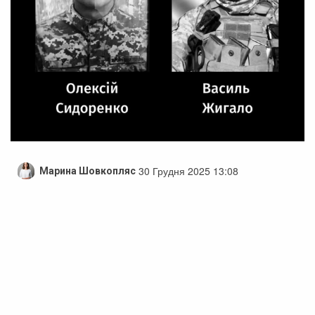
30 Грудня 2025 13:08
Марина Шовкопляс
Черкаси провели в останню путь двох
героїв — Олексія Сидоренка та Василя
Жигала
У Черкасах відбулося прощання з двома полеглими
воїнами — Олексієм Сидоренком та Василем Жигалом.
Таку інформацію надав міський голова Черкас