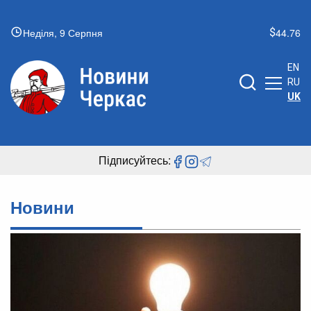
Неділя, 9 Серпня
44.76
EN
RU
UK
Підписуйтесь:
Новини