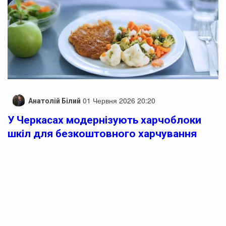
01 Червня 2026 20:20
Анатолій Білий
У Черкасах модернізують харчоблоки
шкіл для безкоштовного харчування
учнів з вересня
У Черкасах модернізують шкільні харчоблоки та
готуються до нового етапу реформи харчування.
Підготовка закладів освіти обласного центру до
реформи шкільного харчування продовжується. В
Черкаській загальноосвітній школі №32 та