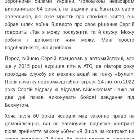
Збройними силами України. Чоловікові незабаром
виповниться 64 роки, і, на відміну від багатьох своїх
ровесників, які вже мріють про спокійне життя, він
обрав шлях воїна. Відверто про своє рішення Сергій
говорить: «Так я можу послужити, та й служу. Можу
робити і допомогти чим можу. Мені просто
подобається те, що я роблю».
Перед війною Сергій працював у автомайстерні, але
ще у 2015 році вирішив піти в АТО, де півтора року
проходив службу як механік-водій на танку «Булат».
Після початку повномасштабної агресії 24 лютого 2022
року Сергій відразу ж відвідав військкомат і вже за
два дні почав виконувати бойові завдання під
Бахмутом.
Хоча після 60 років чоловік мав законне право на
демобілізацію, він не вагаючись підписав контракт
після прийняття закону «60+»: «Я йшов на контракт не