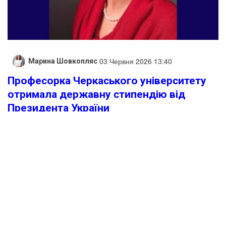
03 Червня 2026 13:40
Марина Шовкопляс
Професорка Черкаського університету
отримала державну стипендію від
Президента України
Професорка Черкаського національного університету
імені Богдана Хмельницького Світлана Жаботинська
отримала державну стипендію Президента України.
Указ про призначення стипендій 30 видатним діячам
науки підписав Президент Володимир Зеленський.
Державні стипендії надаються терміном на два роки
тим, хто зробив вагомий внесок у науку, освіту,
культуру, мистецтво, охорону здоров’я, фізичну