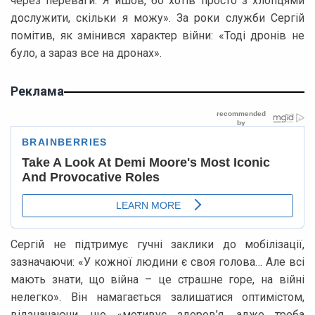
через переваги. Я йшов, бо хотів просто з хлопцями
дослужити, скільки я можу». За роки служби Сергій
помітив, як змінився характер війни: «Тоді дронів не
було, а зараз все на дронах».
Реклама
Сергій не підтримує гучні заклики до мобілізації,
зазначаючи: «У кожної людини є своя голова… Але всі
мають знати, що війна – це страшне горе, на війні
нелегко». Він намагається залишатися оптимістом,
відзначаючи, що «мотивує здоров’я, адже треба