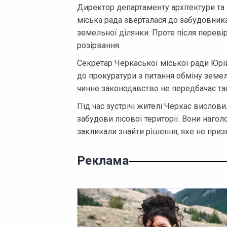
Директор департаменту архітектури та
міська рада зверталася до забудовник
земельної ділянки. Проте після перевір
розірвання.
Секретар Черкаської міської ради Юрі
до прокуратури з питання обміну земе
чинне законодавство не передбачає та
Під час зустрічі жителі Черкас висло
забудови лісової території. Вони наго
закликали знайти рішення, яке не приз
Реклама