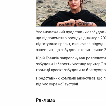
Уповноважений представник забудовни
що підприємство орендує ділянку з 200
підготувало проєкт, визначило підрядн
запевнив, що забудова охопить лише 20
Юрій Тренкін запропонував розглянут
забудови і зберегти частину території 
громаді проєкт забудови та благоустро
Представник компанії анонсував, що п
під час окремої зустрічі.
Реклама