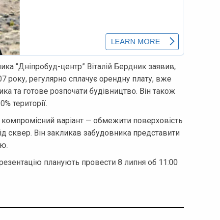
ка “Дніпробуд-центр” Віталій Бердник заявив,
7 року, регулярно сплачує орендну плату, вже
ика та готове розпочати будівництво. Він також
% території.
и компромісний варіант — обмежити поверховість
під сквер. Він закликав забудовника представити
ю.
резентацію планують провести 8 липня об 11:00