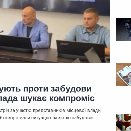
ують проти забудови
влада шукає компроміс
стріч за участю представників місцевої влади,
 обговорювали ситуацію навколо забудови