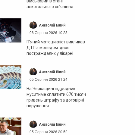
військовий в стані
алкогольного сп’яніння.
Анатолій Білий
06 Серпня 2026 10:28
П’яний мотоцикліст викликав
ДТП з мопедом: двоє
постраждалих у лікарні
Анатолій Білий
05 Серпня 2026 21:24
На Черкащині підрядник
муситиме сплатити 670 тисяч
гривень штрафу за договірні
порушення
Анатолій Білий
05 Серпня 2026 20:52