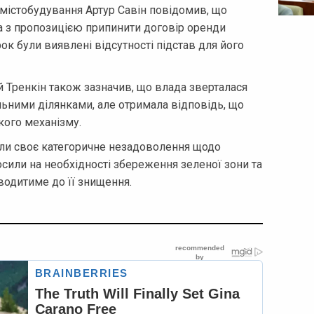
 містобудування Артур Савін повідомив, що
а з пропозицією припинити договір оренди
ок були виявлені відсутності підстав для його
й Тренкін також зазначив, що влада зверталася
льними ділянками, але отримала відповідь, що
кого механізму.
вили своє категоричне незадоволення щодо
лосили на необхідності збереження зеленої зони та
водитиме до її знищення.