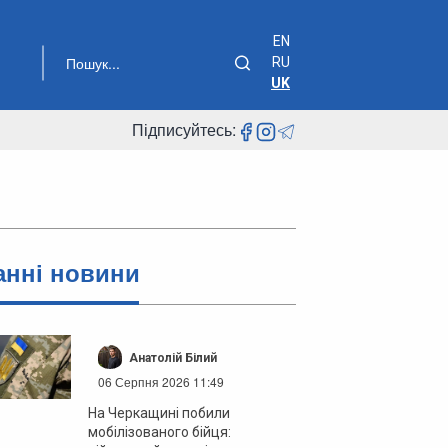
EN
RU
UK
Підписуйтесь:
анні новини
Анатолій Білий
06 Серпня 2026 11:49
На Черкащині побили
мобілізованого бійця: