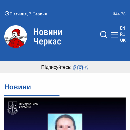
П’ятниця, 7 Серпня
44.76
EN
RU
UK
Підписуйтесь:
Новини