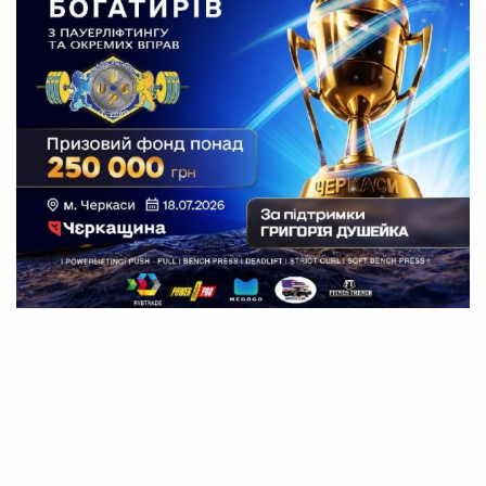
01 Липня 2026 15:34
Марина Шовкопляс
Черкаси готуються до Кубка Богатирів:
турнір з пауерліфтингу обіцяє неймовірні
емоції!