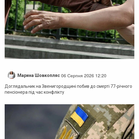
06 Серпня 2026 12:20
Марина Шовкопляс
Доглядальник на Звенигородщині побив до смерті 77-річного
пенсіонера під час конфлікту