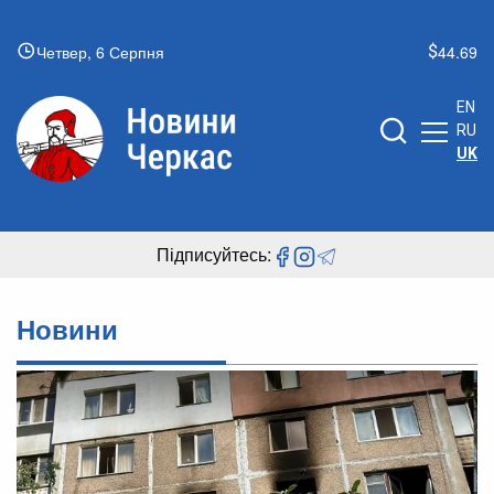
Четвер, 6 Серпня
44.69
EN
RU
UK
Підписуйтесь:
Новини