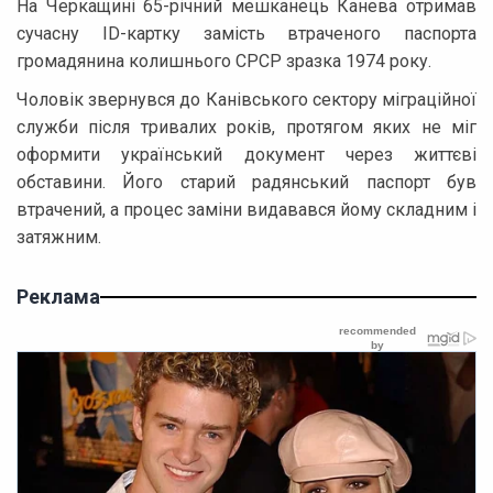
На Черкащині 65-річний мешканець Канева отримав
сучасну ID-картку замість втраченого паспорта
громадянина колишнього СРСР зразка 1974 року.
Чоловік звернувся до Канівського сектору міграційної
служби після тривалих років, протягом яких не міг
оформити український документ через життєві
обставини. Його старий радянський паспорт був
втрачений, а процес заміни видавався йому складним і
затяжним.
Реклама