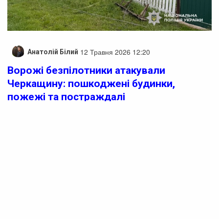
12 Травня 2026 12:20
Анатолій Білий
Ворожі безпілотники атакували
Черкащину: пошкоджені будинки,
пожежі та постраждалі
На Черкащині правоохоронці фіксують наслідки нової
ворожої атаки ударними безпілотниками. У двох
районах області відзначено руйнування, пожежі та
постраждалі.
На Звенигородщині внаслідок падіння ворожого
безпілотника пошкоджено житловий будинок та
декілька господарських споруд. Двоє людей отримали
травми, однак медики надали їм необхідну допомогу
на місці, і госпіталізації не знадобилося.