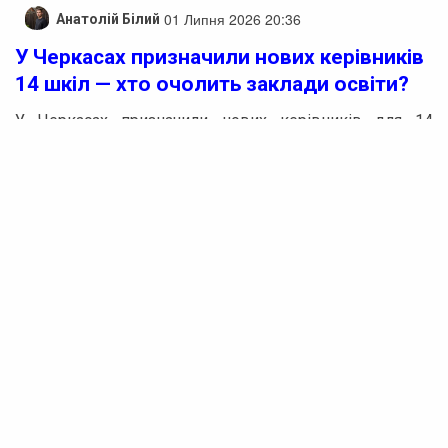
01 Липня 2026 20:36
Анатолій Білий
У Черкасах призначили нових керівників
14 шкіл — хто очолить заклади освіти?
У Черкасах призначили нових керівників для 14
закладів загальної середньої освіти. Завершилися
конкурсні процедури з відбору директорів у школах
міста. Результати засідань конкурсної комісії вже
відомі, і нових керівників представили педагогічним
колективам заступниця міського голови Анастасія
Чубіна та директор департаменту освіти та
гуманітарної політики Богдан Бєлов.
Анастасія Чубіна підкреслила, що усі новопризначені
директори володіють необхідним професійним
досвідом, розуміють актуальні виклики в освіті і
мають сучасне бачення розвитку своїх закладів.