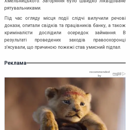
Хмельницького. Загоряння було швидко ліквідоване
рятувальниками.
Під час огляду місця події слідчі вилучили речові
докази, опитали свідків та працівників банку, а також
криміналісти дослідили осередок займання. В
результаті проведених заходів правоохоронці
з’ясували, що причиною пожежі став умисний підпал.
Реклама