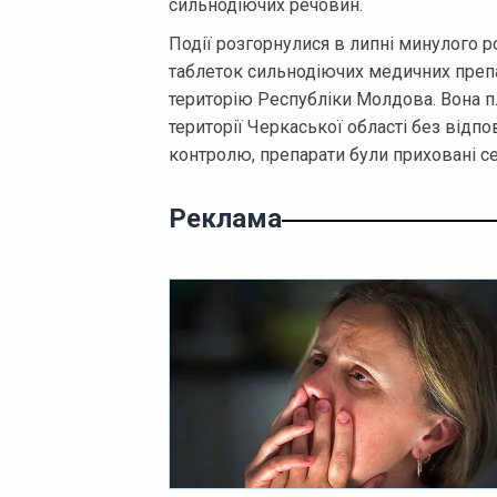
сильнодіючих речовин.
Події розгорнулися в липні минулого р
таблеток сильнодіючих медичних препа
територію Республіки Молдова. Вона пл
території Черкаської області без відп
контролю, препарати були приховані с
Реклама