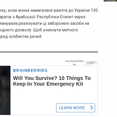
оку, коли жінка намагалася ввезти до України 130
ратів з Арабської Республіки Єгипет через
анувала реалізувати ці заборонені засоби на
овідного дозволу. Щоб уникнути митного
еред особистих речей.