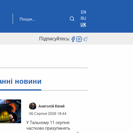
EN
RU
UK
Підписуйтесь:
анні новини
Анатолій Білий
06 Серпня 2026 18:44
У Тальному 11 серпня
частково призупинять