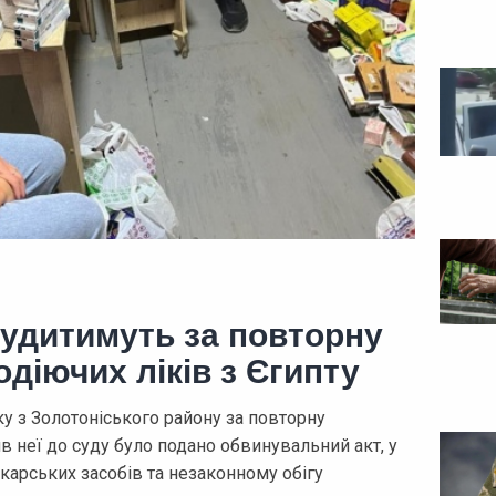
судитимуть за повторну
діючих ліків з Єгипту
у з Золотоніського району за повторну
в неї до суду було подано обвинувальний акт, у
ікарських засобів та незаконному обігу