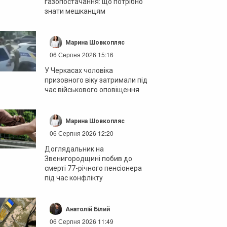
газопостачання: що потрібно
знати мешканцям
Марина Шовкопляс
06 Серпня 2026 15:16
У Черкасах чоловіка
призовного віку затримали під
час військового оповіщення
Марина Шовкопляс
06 Серпня 2026 12:20
Доглядальник на
Звенигородщині побив до
смерті 77-річного пенсіонера
під час конфлікту
Анатолій Білий
06 Серпня 2026 11:49