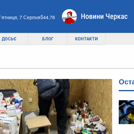
’ятниця, 7 Серпня
44.76
ДОСЬЄ
БЛОГ
КОНТАКТИ
Ост