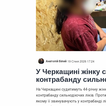
19 Січня 2026 17:24
Анатолій Білий
У Черкащині жінку 
контрабанду сильно
На Черкащині судитимуть 44-річну жінк
контрабанду сильнодіючих ліків. Проти
якому її звинувачують у контрабанді л