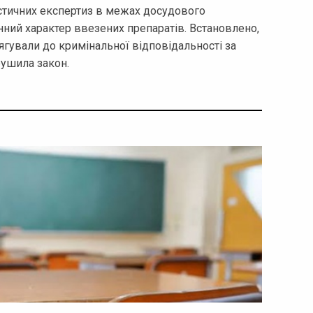
стичних експертиз в межах досудового
нний характер ввезених препаратів. Встановлено,
ягували до кримінальної відповідальності за
рушила закон.