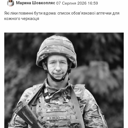
07 Серпня 2026 16:59
Марина Шовкопляс
Які ліки повинні бути вдома: список обов’язкової аптечки для
кожного черкасця