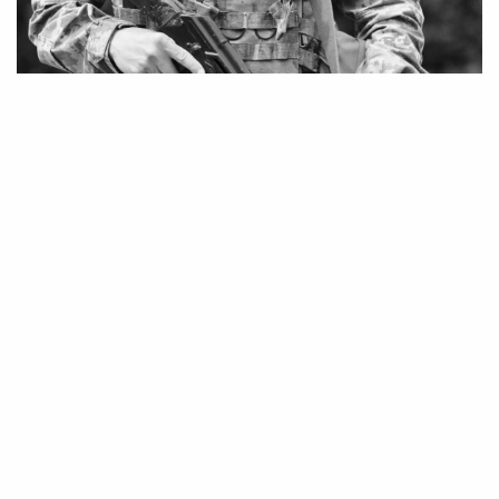
14 Січня 2026 14:28
Марина Шовкопляс
Черкаси прощаються з героєм:
військовий загинув від удару дрона в
бою на сході України
У Черкасах прощалися з полеглим захисником
Олександром Добрулею.
Церемонія прощання відбулася в Черкаській громаді,
де родина, друзі та побратими вшанували пам’ять
героїчного військового.
Олександр Добруля народився у Черкасах, де закінчив
середню школу №15 та продовжив навчання в
Черкаському політехнічному технікумі. Він працював