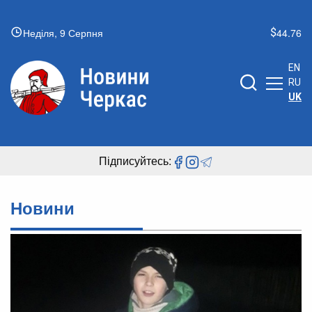
Неділя, 9 Серпня
44.76
EN
RU
UK
Підписуйтесь:
Новини