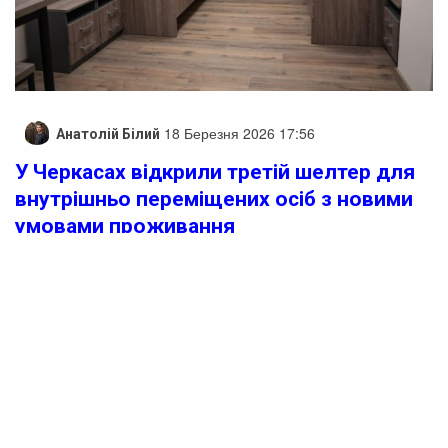
18 Березня 2026 17:56
Анатолій Білий
У Черкасах відкрили третій шелтер для
внутрішньо переміщених осіб з новими
умовами проживання
У Черкасах з’явився ще один шелтер для внутрішньо
переміщених осіб. Цей новий простір став третім таким
у громаді та розрахований на понад сотню мешканців.
З початку повномасштабного вторгнення Черкаси
прийняли майже 30 тисяч переселенців, і питання
забезпечення житлом залишається одним із
найактуальніших. Шелтер облаштовано у двох
корпусах: тут створили 51 кімнату для проживання, а