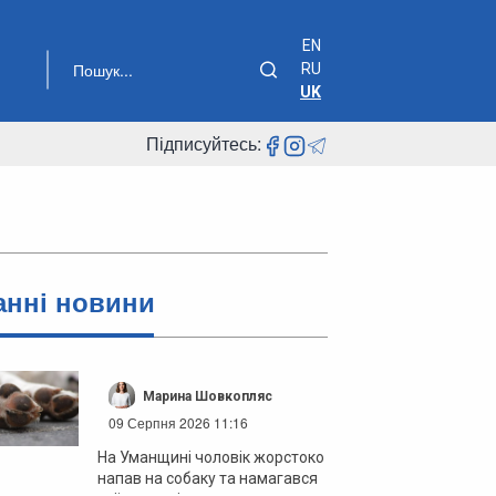
EN
RU
UK
Підписуйтесь:
анні новини
Марина Шовкопляс
09 Серпня 2026 11:16
На Уманщині чоловік жорстоко
напав на собаку та намагався