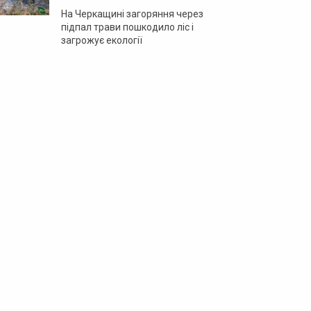
На Черкащині загоряння через
підпал трави пошкодило ліс і
загрожує екології