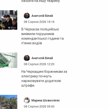
наїхати на іншу тварину
Анатолій Білий
08 Серпня 2026 19:16
В Черкасах поліцейські
виявили порушників
комендантської години та
п’яних водіїв
Анатолій Білий
08 Серпня 2026 12:20
На Черкащині боржникам за
електрику почнуть
нараховувати додаткові
штрафи.
Марина Шовкопляс
08 Серпня 2026 09:40