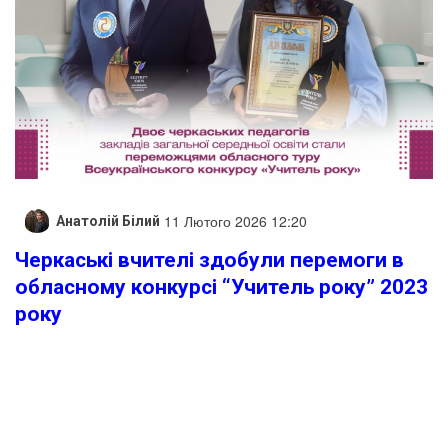
11 Лютого 2026 12:20
Анатолій Білий
Черкаські вчителі здобули перемоги в
обласному конкурсі “Учитель року” 2023
року
Двоє черкаських учителів відзначилися перемогами в
обласному турі Всеукраїнського конкурсу “Учитель
року”.
За підсумками конкурсних випробувань, педагогам