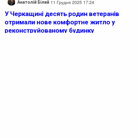
11 Грудня 2025 17:24
Анатолій Білий
У Черкащині десять родин ветеранів
отримали нове комфортне житло у
реконструйованому будинку
На Черкащині ще десять родин ветеранів отримали
нове житло. У Золотоніській територіальній громаді
успішно завершили другий етап реконструкції 20-
квартирного будинку, в рамках якого нові оселі
знайшли десять родин ветеранів та
військовослужбовців, серед яких є й внутрішньо
переміщені особи. Про це повідомив начальник
Черкаської обласної військової адміністрації Ігор
Табурець.
Реклама