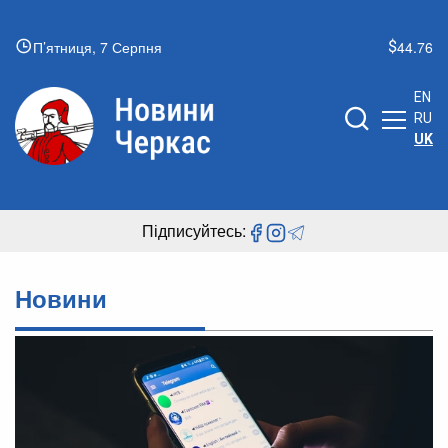
П’ятниця, 7 Серпня
44.76
EN
RU
UK
Підписуйтесь:
Новини