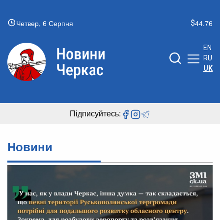
Четвер, 6 Серпня
44.76
EN
RU
UK
Підписуйтесь:
Новини