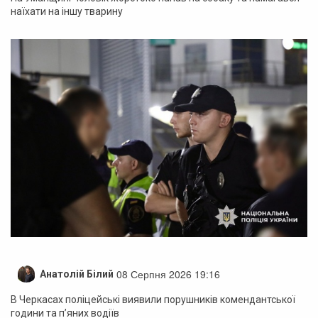
наїхати на іншу тварину
08 Серпня 2026 19:16
Анатолій Білий
В Черкасах поліцейські виявили порушників комендантської
години та п’яних водіїв