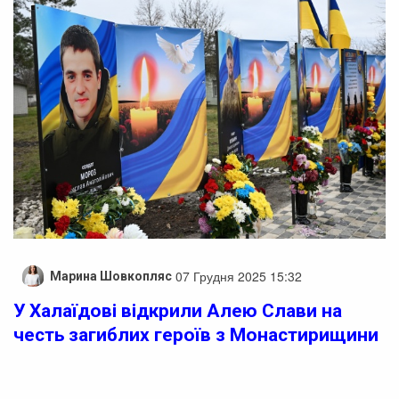
07 Грудня 2025 15:32
Марина Шовкопляс
У Халаїдові відкрили Алею Слави на
честь загиблих героїв з Монастирищини
На Монастирищені відкрили Алею Слави, присвячену
загиблим землякам. Церемонія відбулася вчора, 6