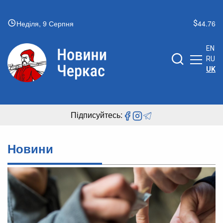
Неділя, 9 Серпня
44.76
EN
RU
UK
Підписуйтесь:
Новини