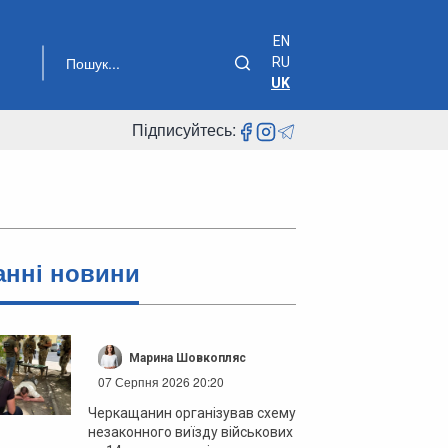
EN
RU
UK
Підписуйтесь:
анні новини
Марина Шовкопляс
07 Серпня 2026 20:20
Черкащанин організував схему
незаконного виїзду військових