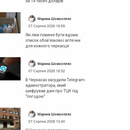
за 14 тисяч доларів
Марина Шовкопляс
07 Серпня 2026 16:59
Які ліки повинні бути вдома:
список обов’язкової аптечки
для кожного черкасця
Марина Шовкопляс
07 Серпня 2026 16:52
В Черкасах засудили Telegram-
адміністратора, який
шифрував дані про ТЦК під
“погодою”
Марина Шовкопляс
07 Серпня 2026 13:40