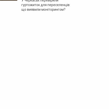
У Черкасах перевірили
гуртожиток для переселенців:
що виявили моніторингом?