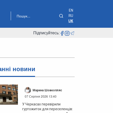
EN
RU
UK
Підписуйтесь:
анні новини
Марина Шовкопляс
07 Серпня 2026 13:40
У Черкасах перевірили
гуртожиток для переселенців: