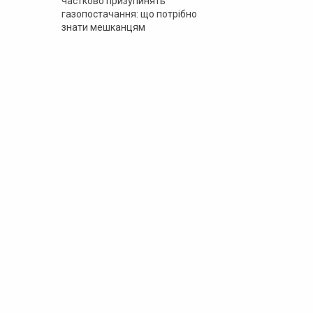
частково призупинять
газопостачання: що потрібно
знати мешканцям